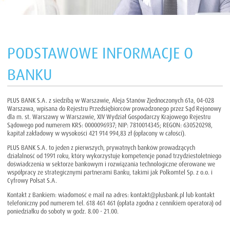
PODSTAWOWE INFORMACJE O
BANKU
PLUS BANK S.A. z siedzibą w Warszawie, Aleja Stanów Zjednoczonych 61a, 04-028
Warszawa, wpisana do Rejestru Przedsiębiorców prowadzonego przez Sąd Rejonowy
dla m. st. Warszawy w Warszawie, XIV Wydział Gospodarczy Krajowego Rejestru
Sądowego pod numerem KRS: 0000096937; NIP: 7810014345; REGON: 630520298,
kapitał zakładowy w wysokości 421 914 994,83 zł (opłacony w całości).
PLUS BANK S.A. to jeden z pierwszych, prywatnych banków prowadzących
działalność od 1991 roku, który wykorzystuje kompetencje ponad trzydziestoletniego
doświadczenia w sektorze bankowym i rozwiązania technologiczne oferowane we
współpracy ze strategicznymi partnerami Banku, takimi jak Polkomtel Sp. z o.o. i
Cyfrowy Polsat S.A.
Kontakt z Bankiem: wiadomość e mail na adres: kontakt@plusbank.pl lub kontakt
telefoniczny pod numerem tel. 618 461 461 (opłata zgodna z cennikiem operatora) od
poniedziałku do soboty w godz. 8.00 - 21.00.