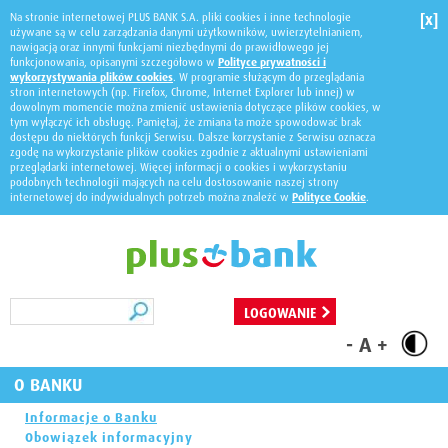
Na stronie internetowej PLUS BANK S.A. pliki cookies i inne technologie
[x]
używane są w celu zarządzania danymi użytkowników, uwierzytelnianiem,
nawigacją oraz innymi funkcjami niezbędnymi do prawidłowego jej
funkcjonowania, opisanymi szczegółowo w
Polityce prywatności i
wykorzystywania plików cookies
. W programie służącym do przeglądania
stron internetowych (np. Firefox, Chrome, Internet Explorer lub innej) w
dowolnym momencie można zmienić ustawienia dotyczące plików cookies, w
tym wyłączyć ich obsługę. Pamiętaj, że zmiana ta może spowodować brak
dostępu do niektórych funkcji Serwisu. Dalsze korzystanie z Serwisu oznacza
zgodę na wykorzystanie plików cookies zgodnie z aktualnymi ustawieniami
przeglądarki internetowej. Więcej informacji o cookies i wykorzystaniu
podobnych technologii mających na celu dostosowanie naszej strony
internetowej do indywidualnych potrzeb można znaleźć w
Polityce Cookie
.
Szukaj
LOGOWANIE
-
A
+
O BANKU
Informacje o Banku
Obowiązek informacyjny