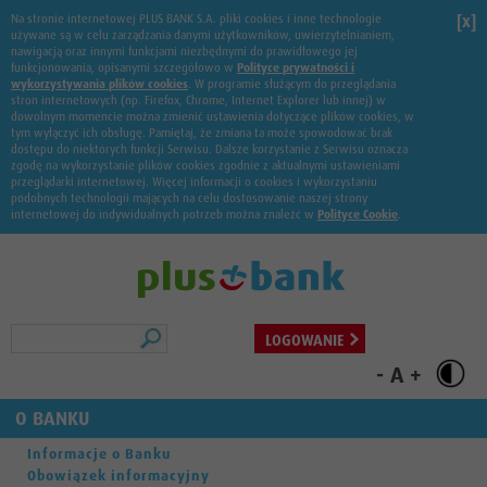
Na stronie internetowej PLUS BANK S.A. pliki cookies i inne technologie
[x]
używane są w celu zarządzania danymi użytkowników, uwierzytelnianiem,
nawigacją oraz innymi funkcjami niezbędnymi do prawidłowego jej
funkcjonowania, opisanymi szczegółowo w
Polityce prywatności i
wykorzystywania plików cookies
. W programie służącym do przeglądania
stron internetowych (np. Firefox, Chrome, Internet Explorer lub innej) w
dowolnym momencie można zmienić ustawienia dotyczące plików cookies, w
tym wyłączyć ich obsługę. Pamiętaj, że zmiana ta może spowodować brak
dostępu do niektórych funkcji Serwisu. Dalsze korzystanie z Serwisu oznacza
zgodę na wykorzystanie plików cookies zgodnie z aktualnymi ustawieniami
przeglądarki internetowej. Więcej informacji o cookies i wykorzystaniu
podobnych technologii mających na celu dostosowanie naszej strony
internetowej do indywidualnych potrzeb można znaleźć w
Polityce Cookie
.
Szukaj
LOGOWANIE
-
A
+
O BANKU
Informacje o Banku
Obowiązek informacyjny