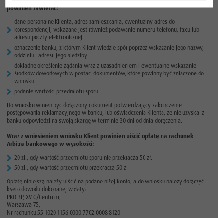
Wniosek powinien zostać sporządzony w formie pisemnej lub elektronicznej i
powinien zawierać:
dane personalne Klienta, adres zamieszkania, ewentualny adres do
korespondencji, wskazane jest również podawanie numeru telefonu, faxu lub
adresu poczty elektronicznej
oznaczenie banku, z którym Klient wiedzie spór poprzez wskazanie jego nazwy,
oddziału i adresu jego siedziby
dokładne określenie żądania wraz z uzasadnieniem i ewentualne wskazanie
środków dowodowych w postaci dokumentów, które powinny być załączone do
wniosku
podanie wartości przedmiotu sporu
Do wniosku winien być dołączony dokument potwierdzający zakończenie
postępowania reklamacyjnego w banku, lub oświadczenia Klienta, że nie uzyskał z
banku odpowiedzi na swoją skargę w terminie 30 dni od dnia doręczenia.
Wraz z wniesieniem wniosku Klient powinien uiścić opłatę na rachunek
Arbitra bankowego w wysokości:
20 zł., gdy wartość przedmiotu sporu nie przekracza 50 zł.
50 zł., gdy wartość przedmiotu przekracza 50 zł
Opłatę niniejszą należy uiścić na podane niżej konto, a do wniosku należy dołączyć
ksero dowodu dokonanej wpłaty:
PKO BP, XV O/Centrum,
Warszawa 75,
Nr rachunku 55 1020 1156 0000 7702 0008 8120