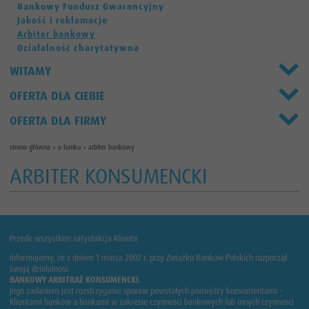
Bankowy Fundusz Gwarancyjny
Jakość i reklamacje
Arbiter bankowy
Działalność charytatywna
WITAMY
OFERTA DLA CIEBIE
OFERTA DLA FIRMY
strona główna
>
o banku
>
arbiter bankowy
ARBITER KONSUMENCKI
Przede wszystkim satysfakcja Klienta
Informujemy, że z dniem 1 marca 2002 r. przy Związku Banków Polskich rozpoczął
swoją działalność
BANKOWY ARBITRAŻ KONSUMENCKI.
Jego zadaniem jest rozstrzyganie sporów powstałych pomiędzy konsumentami -
Klientami banków a bankami w zakresie czynności bankowych lub innych czynności