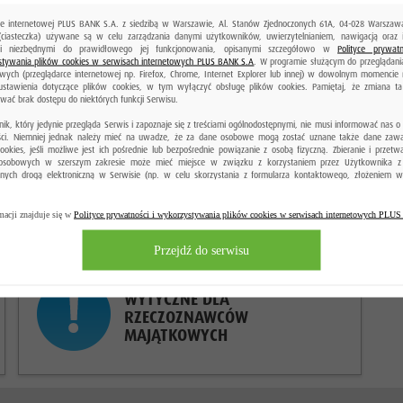
ie internetowej PLUS BANK S.A. z siedzibą w Warszawie, Al. Stanów Zjednoczonych 61A, 04-028 Warszawa,
(ciasteczka) używane są w celu zarządzania danymi użytkowników, uwierzytelnianiem, nawigacją oraz 
mi niezbędnymi do prawidłowego jej funkcjonowania, opisanymi szczegółowo w
Polityce prywatn
tywania plików cookies w serwisach internetowych PLUS BANK S.A
. W programie służącym do przeglądania
owych (przeglądarce internetowej np. Firefox, Chrome, Internet Explorer lub innej) w dowolnym momencie
ustawienia dotyczące plików cookies, w tym wyłączyć obsługę plików cookies. Pamiętaj, że zmiana t
ać brak dostępu do niektórych funkcji Serwisu.
ik, który jedynie przegląda Serwis i zapoznaje się z treściami ogólnodostępnymi, nie musi informować nas o
ści. Niemniej jednak należy mieć na uwadze, że za dane osobowe mogą zostać uznane także dane zaw
cookies, jeśli możliwe jest ich pośrednie lub bezpośrednie powiązanie z osobą fizyczną. Zbieranie i przetw
osobowych w szerszym zakresie może mieć miejsce w związku z korzystaniem przez Użytkownika z
nych drogą elektroniczną w Serwisie (np. w celu skorzystania z formularza kontaktowego, złożeniem w
LOKATY
ego produktu bankowego, wyrażenia zgody na przetwarzania danych osobowych gdy nie jesteś Klientem
odanie danych osobowych jest również niezbędne do korzystania z konta w bankowości elektronicznej. Infor
est możliwe anonimowe korzystanie z usług, dostępnych w niepublicznej części Serwisu, związanych z korzy
macji znajduje się w
Polityce prywatności i wykorzystywania plików cookies w serwisach internetowych PL
ości elektronicznej (dostęp do konta).
Przejdź do serwisu
WYTYCZNE DLA
RZECZOZNAWCÓW
MAJĄTKOWYCH