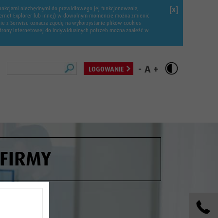
 funkcjami niezbędnymi do prawidłowego jej funkcjonowania,
[x]
Internet Explorer lub innej) w dowolnym momencie można zmienić
nie z Serwisu oznacza zgodę na wykorzystanie plików cookies
 strony internetowej do indywidualnych potrzeb można znaleźć w
Szukaj
-
A
+
LOGOWANIE
 FIRMY