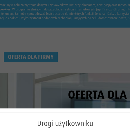
żywane są w celu zarządzania danymi użytkowników, uwierzytelnianiem, nawigacją oraz innymi
cookies
. W programie służącym do przeglądania stron internetowych (np. Firefox, Chrome, 
, że zmiana ta może spowodować brak dostępu do niektórych funkcji Serwisu. Dalsze korzysta
macji o cookies i wykorzystaniu podobnych technologii mających na celu dostosowanie naszej
OFERTA DLA FIRMY
OFERTA DLA
Drogi użytkowniku