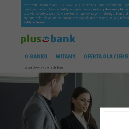
Na stronie internetowej PLUS BANK S.A. pliki cookies i inne technologie u
opisanymi szczegółowo w
Polityce prywatności i wykorzystywania plików 
ustawienia dotyczące plików cookies, w tym wyłączyć ich obsługę. Pamiętaj
zgodnie z aktualnymi ustawieniami przeglądarki internetowej. Więcej infor
Polityce Cookie
.
O BANKU
WITAMY
OFERTA DLA CIEBIE
strona główna
>
oferta dla firmy