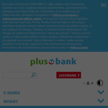
Na stronie internetowej PLUS BANK S.A. pliki cookies i inne technologie
[x]
używane są w celu zarządzania danymi użytkowników, uwierzytelnianiem,
nawigacją oraz innymi funkcjami niezbędnymi do prawidłowego jej
funkcjonowania, opisanymi szczegółowo w
Polityce prywatności i
wykorzystywania plików cookies
. W programie służącym do przeglądania
stron internetowych (np. Firefox, Chrome, Internet Explorer lub innej) w
dowolnym momencie można zmienić ustawienia dotyczące plików cookies, w
tym wyłączyć ich obsługę. Pamiętaj, że zmiana ta może spowodować brak
dostępu do niektórych funkcji Serwisu. Dalsze korzystanie z Serwisu oznacza
zgodę na wykorzystanie plików cookies zgodnie z aktualnymi ustawieniami
przeglądarki internetowej. Więcej informacji o cookies i wykorzystaniu
podobnych technologii mających na celu dostosowanie naszej strony
internetowej do indywidualnych potrzeb można znaleźć w
Polityce Cookie
.
Szukaj
LOGOWANIE
-
A
+
O BANKU
WITAMY