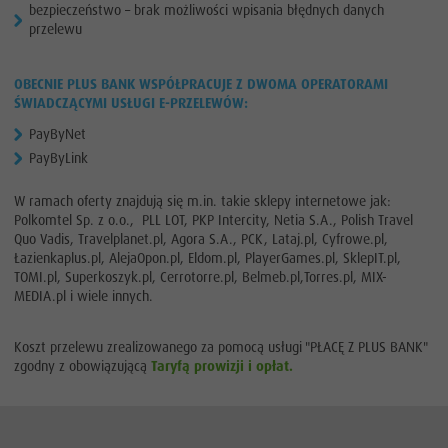
bezpieczeństwo – brak możliwości wpisania błędnych danych
przelewu
OBECNIE PLUS BANK WSPÓŁPRACUJE Z DWOMA OPERATORAMI
ŚWIADCZĄCYMI USŁUGI E-PRZELEWÓW:
PayByNet
PayByLink
W ramach oferty znajdują się m.in. takie sklepy internetowe jak:
Polkomtel Sp. z o.o., PLL LOT, PKP Intercity, Netia S.A., Polish Travel
Quo Vadis, Travelplanet.pl, Agora S.A., PCK, Lataj.pl, Cyfrowe.pl,
Łazienkaplus.pl, AlejaOpon.pl, Eldom.pl, PlayerGames.pl, SklepIT.pl,
TOMI.pl, Superkoszyk.pl, Cerrotorre.pl, Belmeb.pl,Torres.pl, MIX-
MEDIA.pl i wiele innych.
Koszt przelewu zrealizowanego za pomocą usługi "PŁACĘ Z PLUS BANK"
zgodny z obowiązującą
Taryfą prowizji i opłat.