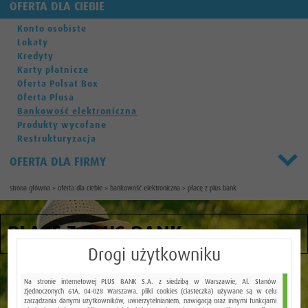
OFERTA DLA CIEBIE
Konto osobiste
Lokaty
Kredyty
Karty płatnicze
Oferta Polsat Box
Oferta Plusa
Bankowość elektroniczna
Produkty wycofane
Restrukturyzacja
OFERTA DLA FIRMY
strona główna
>
oferta dla ciebie
>
bankowość elektroniczna
>
płacę z plus bank
PŁACĘ Z PLUS BANK
Drogi użytkowniku
Na stronie internetowej PLUS BANK S.A. z siedzibą w Warszawie, Al. Stanów
Zjednoczonych 61A, 04-028 Warszawa, pliki cookies (ciasteczka) używane są w celu
zarządzania danymi użytkowników, uwierzytelnianiem, nawigacją oraz innymi funkcjami