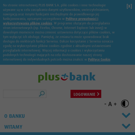
Na stronie internetowej PLUS BANK S.A. pliki cookies i inne technologie
[x]
używane są w celu zarządzania danymi użytkowników, uwierzytelnianiem,
nawigacją oraz innymi funkcjami niezbędnymi do prawidłowego jej
funkcjonowania, opisanymi szczegółowo w
Polityce prywatności i
wykorzystywania plików cookies
. W programie służącym do przeglądania
stron internetowych (np. Firefox, Chrome, Internet Explorer lub innej) w
dowolnym momencie można zmienić ustawienia dotyczące plików cookies, w
tym wyłączyć ich obsługę. Pamiętaj, że zmiana ta może spowodować brak
dostępu do niektórych funkcji Serwisu. Dalsze korzystanie z Serwisu oznacza
zgodę na wykorzystanie plików cookies zgodnie z aktualnymi ustawieniami
przeglądarki internetowej. Więcej informacji o cookies i wykorzystaniu
podobnych technologii mających na celu dostosowanie naszej strony
internetowej do indywidualnych potrzeb można znaleźć w
Polityce Cookie
.
Szukaj
LOGOWANIE
-
A
+
O BANKU
WITAMY