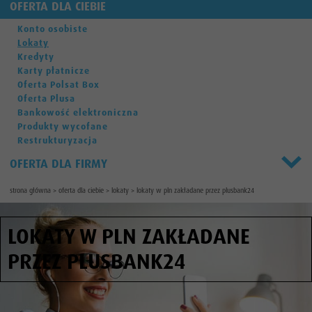
OFERTA DLA CIEBIE
Konto osobiste
Lokaty
Kredyty
Karty płatnicze
Oferta Polsat Box
Oferta Plusa
Bankowość elektroniczna
Produkty wycofane
Restrukturyzacja
OFERTA DLA FIRMY
strona główna
>
oferta dla ciebie
>
lokaty
>
lokaty w pln zakładane przez plusbank24
LOKATY W PLN ZAKŁADANE
PRZEZ PLUSBANK24