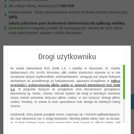
aby założyć lokatę, wystarczy już
1 000 PLN
bezpieczeństwo - lokaty gwarantowane są przez Bankowy Fundusz Gwarancyjny
(BFG)
Lokaty zakładane przez bankowość elektroniczną lub aplikację mobilną
plusbank24
to wygodny produkt dla wymagających. Idealny dla tych, którzy
cenią sobie komfort, wygodę i szybką dostępność.
OPROCENTOWANIE DLA NOWYCH
Drogi użytkowniku
LOKAT ZAKŁADANYCH OD DNIA
Na stronie internetowej PLUS BANK S.A. z siedzibą w Warszawie, Al. Stanów
Zjednoczonych 61A, 04-028 Warszawa, pliki cookies (ciasteczka) używane są w celu
03.07.2020 R.
zarządzania danymi użytkowników, uwierzytelnianiem, nawigacją oraz innymi funkcjami
niezbędnymi do prawidłowego jej funkcjonowania, opisanymi szczegółowo w
Polityce
prywatności i wykorzystywania plików cookies w serwisach internetowych PLUS BANK
S.A
. W programie służącym do przeglądania stron internetowych (przeglądarce
internetowej np. Firefox, Chrome, Internet Explorer lub innej) w dowolnym momencie
można zmienić ustawienia dotyczące plików cookies, w tym wyłączyć obsługę plików
KANAŁ
1 M
cookies. Pamiętaj, że zmiana ta może spowodować brak dostępu do niektórych funkcji
Serwisu.
Użytkownik, który jedynie przegląda Serwis i zapoznaje się z treściami ogólnodostępnymi,
nie musi informować nas o swojej tożsamości. Niemniej jednak należy mieć na uwadze,
że za dane osobowe mogą zostać uznane także dane zawarte w plikach cookies, jeśli
możliwe jest ich pośrednie lub bezpośrednie powiązanie z osobą fizyczną. Zbieranie i
Bankowość elektroniczna
przetwarzanie danych osobowych w szerszym zakresie może mieć miejsce w związku z