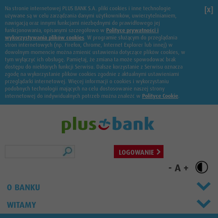
Na stronie internetowej PLUS BANK S.A. pliki cookies i inne technologie
[x]
używane są w celu zarządzania danymi użytkowników, uwierzytelnianiem,
nawigacją oraz innymi funkcjami niezbędnymi do prawidłowego jej
funkcjonowania, opisanymi szczegółowo w
Polityce prywatności i
wykorzystywania plików cookies
. W programie służącym do przeglądania
stron internetowych (np. Firefox, Chrome, Internet Explorer lub innej) w
dowolnym momencie można zmienić ustawienia dotyczące plików cookies, w
tym wyłączyć ich obsługę. Pamiętaj, że zmiana ta może spowodować brak
dostępu do niektórych funkcji Serwisu. Dalsze korzystanie z Serwisu oznacza
zgodę na wykorzystanie plików cookies zgodnie z aktualnymi ustawieniami
przeglądarki internetowej. Więcej informacji o cookies i wykorzystaniu
podobnych technologii mających na celu dostosowanie naszej strony
internetowej do indywidualnych potrzeb można znaleźć w
Polityce Cookie
.
Szukaj
LOGOWANIE
-
A
+
O BANKU
WITAMY