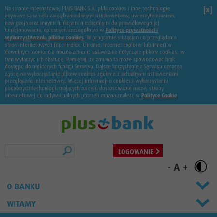
Na stronie internetowej PLUS BANK S.A. pliki cookies i inne technologie
[x]
używane są w celu zarządzania danymi użytkowników, uwierzytelnianiem,
nawigacją oraz innymi funkcjami niezbędnymi do prawidłowego jej
funkcjonowania, opisanymi szczegółowo w
Polityce prywatności i
wykorzystywania plików cookies
. W programie służącym do przeglądania
stron internetowych (np. Firefox, Chrome, Internet Explorer lub innej) w
dowolnym momencie można zmienić ustawienia dotyczące plików cookies, w
tym wyłączyć ich obsługę. Pamiętaj, że zmiana ta może spowodować brak
dostępu do niektórych funkcji Serwisu. Dalsze korzystanie z Serwisu oznacza
zgodę na wykorzystanie plików cookies zgodnie z aktualnymi ustawieniami
przeglądarki internetowej. Więcej informacji o cookies i wykorzystaniu
podobnych technologii mających na celu dostosowanie naszej strony
internetowej do indywidualnych potrzeb można znaleźć w
Polityce Cookie
.
Szukaj
LOGOWANIE
-
A
+
O BANKU
WITAMY