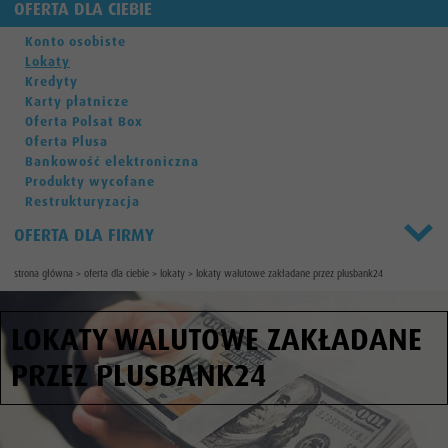
OFERTA DLA CIEBIE
Konto osobiste
Lokaty
Kredyty
Karty płatnicze
Oferta Polsat Box
Oferta Plusa
Bankowość elektroniczna
Produkty wycofane
Restrukturyzacja
OFERTA DLA FIRMY
strona główna
>
oferta dla ciebie
>
lokaty
>
lokaty walutowe zakładane przez plusbank24
LOKATY WALUTOWE ZAKŁADANE
PRZEZ PLUSBANK24