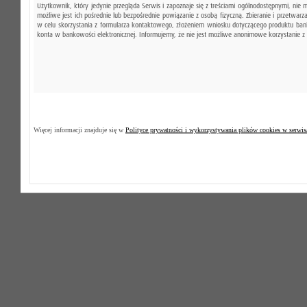
Użytkownik, który jedynie przegląda Serwis i zapoznaje się z treściami ogólnodostępnymi, ni
możliwe jest ich pośrednie lub bezpośrednie powiązanie z osobą fizyczną. Zbieranie i przetw
w celu skorzystania z formularza kontaktowego, złożeniem wniosku dotyczącego produktu ban
konta w bankowości elektronicznej. Informujemy, że nie jest możliwe anonimowe korzystanie z u
Więcej informacji znajduje się w
Polityce prywatności i wykorzystywania plików cookies w ser