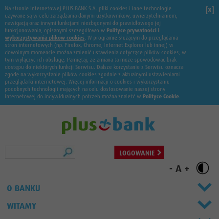
Na stronie internetowej PLUS BANK S.A. pliki cookies i inne technologie
[x]
używane są w celu zarządzania danymi użytkowników, uwierzytelnianiem,
nawigacją oraz innymi funkcjami niezbędnymi do prawidłowego jej
funkcjonowania, opisanymi szczegółowo w
Polityce prywatności i
wykorzystywania plików cookies
. W programie służącym do przeglądania
stron internetowych (np. Firefox, Chrome, Internet Explorer lub innej) w
dowolnym momencie można zmienić ustawienia dotyczące plików cookies, w
tym wyłączyć ich obsługę. Pamiętaj, że zmiana ta może spowodować brak
dostępu do niektórych funkcji Serwisu. Dalsze korzystanie z Serwisu oznacza
zgodę na wykorzystanie plików cookies zgodnie z aktualnymi ustawieniami
przeglądarki internetowej. Więcej informacji o cookies i wykorzystaniu
podobnych technologii mających na celu dostosowanie naszej strony
internetowej do indywidualnych potrzeb można znaleźć w
Polityce Cookie
.
Szukaj
LOGOWANIE
-
A
+
O BANKU
WITAMY