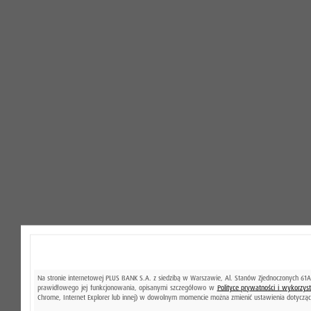
Na stronie internetowej PLUS BANK S.A. z siedzibą w Warszawie, Al. Stanów Zjednoczonych 61A
prawidłowego jej funkcjonowania, opisanymi szczegółowo w
Polityce prywatności i wykorzy
Chrome, Internet Explorer lub innej) w dowolnym momencie można zmienić ustawienia dotycząc