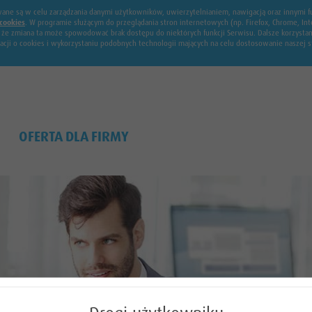
żywane są w celu zarządzania danymi użytkowników, uwierzytelnianiem, nawigacją oraz innymi
cookies
. W programie służącym do przeglądania stron internetowych (np. Firefox, Chrome, 
, że zmiana ta może spowodować brak dostępu do niektórych funkcji Serwisu. Dalsze korzysta
macji o cookies i wykorzystaniu podobnych technologii mających na celu dostosowanie naszej
OFERTA DLA FIRMY