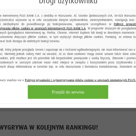
Drogi użytkowniku
ie internetowej PLUS BANK S.A. z siedzibą w Warszawie, Al. Stanów Zjednoczonych 61A, 04-028 Warszawa,
(ciasteczka) używane są w celu zarządzania danymi użytkowników, uwierzytelnianiem, nawigacją oraz 
mi niezbędnymi do prawidłowego jej funkcjonowania, opisanymi szczegółowo w
Polityce prywatn
tywania plików cookies w serwisach internetowych PLUS BANK S.A
. W programie służącym do przeglądania
owych (przeglądarce internetowej np. Firefox, Chrome, Internet Explorer lub innej) w dowolnym momencie
ustawienia dotyczące plików cookies, w tym wyłączyć obsługę plików cookies. Pamiętaj, że zmiana t
ać brak dostępu do niektórych funkcji Serwisu.
ik, który jedynie przegląda Serwis i zapoznaje się z treściami ogólnodostępnymi, nie musi informować nas o
ści. Niemniej jednak należy mieć na uwadze, że za dane osobowe mogą zostać uznane także dane zaw
cookies, jeśli możliwe jest ich pośrednie lub bezpośrednie powiązanie z osobą fizyczną. Zbieranie i przetw
osobowych w szerszym zakresie może mieć miejsce w związku z korzystaniem przez Użytkownika z
nych drogą elektroniczną w Serwisie (np. w celu skorzystania z formularza kontaktowego, złożeniem w
ego produktu bankowego, wyrażenia zgody na przetwarzania danych osobowych gdy nie jesteś Klientem
odanie danych osobowych jest również niezbędne do korzystania z konta w bankowości elektronicznej. Infor
est możliwe anonimowe korzystanie z usług, dostępnych w niepublicznej części Serwisu, związanych z korzy
macji znajduje się w
Polityce prywatności i wykorzystywania plików cookies w serwisach internetowych PL
ości elektronicznej (dostęp do konta).
Przejdź do serwisu
 TERAZ BIERZE UDZIAŁ W RANKINGU ZŁOTY BANK
 WYGRYWA W KOLEJNYM RANKINGU!