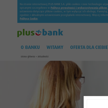
Na stronie internetowej PLUS BANK S.A. pliki cookies i inne technologie u
opisanymi szczegółowo w
Polityce prywatności i wykorzystywania plików 
ustawienia dotyczące plików cookies, w tym wyłączyć ich obsługę. Pamiętaj
zgodnie z aktualnymi ustawieniami przeglądarki internetowej. Więcej infor
Polityce Cookie
.
O BANKU
WITAMY
OFERTA DLA CIEBIE
strona główna
>
aktualności