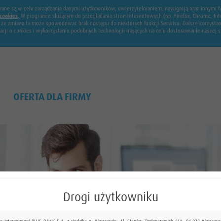
żywane są w celu zarządzania danymi użytkowników, uwierzytelnianiem, nawigacją oraz innymi
cookies
. W programie służącym do przeglądania stron internetowych (np. Firefox, Chrome, 
, że zmiana ta może spowodować brak dostępu do niektórych funkcji Serwisu. Dalsze korzysta
macji o cookies i wykorzystaniu podobnych technologii mających na celu dostosowanie naszej
OFERTA DLA FIRMY
Drogi użytkowniku
ie internetowej PLUS BANK S.A. z siedzibą w Warszawie, Al. Stanów Zjednoczonych 61A, 04-028 Warszawa,