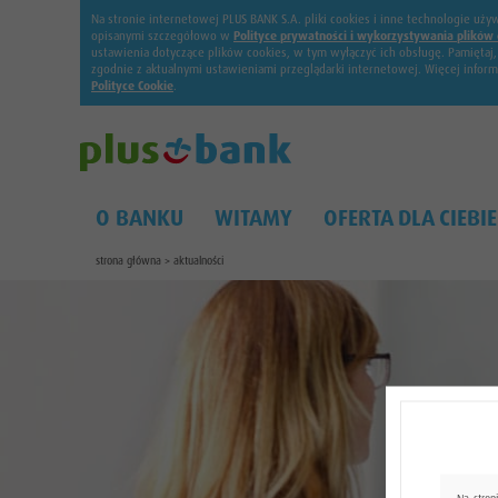
Na stronie internetowej PLUS BANK S.A. pliki cookies i inne technologie u
opisanymi szczegółowo w
Polityce prywatności i wykorzystywania plików 
ustawienia dotyczące plików cookies, w tym wyłączyć ich obsługę. Pamiętaj
zgodnie z aktualnymi ustawieniami przeglądarki internetowej. Więcej infor
Polityce Cookie
.
O BANKU
WITAMY
OFERTA DLA CIEBIE
strona główna
>
aktualności
Na stron