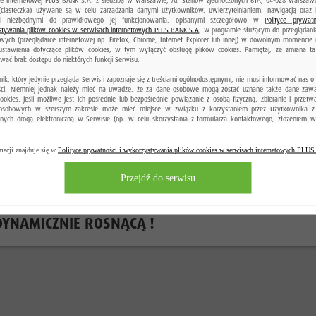
(ciasteczka) używane są w celu zarządzania danymi użytkowników, uwierzytelnianiem, nawigacją oraz 
mi niezbędnymi do prawidłowego jej funkcjonowania, opisanymi szczegółowo w
Polityce prywatn
tywania plików cookies w serwisach internetowych PLUS BANK S.A
. W programie służącym do przeglądania
owych (przeglądarce internetowej np. Firefox, Chrome, Internet Explorer lub innej) w dowolnym momencie
ustawienia dotyczące plików cookies, w tym wyłączyć obsługę plików cookies. Pamiętaj, że zmiana t
ać brak dostępu do niektórych funkcji Serwisu.
ik, który jedynie przegląda Serwis i zapoznaje się z treściami ogólnodostępnymi, nie musi informować nas o
ści. Niemniej jednak należy mieć na uwadze, że za dane osobowe mogą zostać uznane także dane zaw
cookies, jeśli możliwe jest ich pośrednie lub bezpośrednie powiązanie z osobą fizyczną. Zbieranie i przetw
osobowych w szerszym zakresie może mieć miejsce w związku z korzystaniem przez Użytkownika z
nych drogą elektroniczną w Serwisie (np. w celu skorzystania z formularza kontaktowego, złożeniem w
ego produktu bankowego, wyrażenia zgody na przetwarzania danych osobowych gdy nie jesteś Klientem
odanie danych osobowych jest również niezbędne do korzystania z konta w bankowości elektronicznej. Infor
est możliwe anonimowe korzystanie z usług, dostępnych w niepublicznej części Serwisu, związanych z korzy
macji znajduje się w
Polityce prywatności i wykorzystywania plików cookies w serwisach internetowych PL
ości elektronicznej (dostęp do konta).
Przejdź do serwisu
 DYNAMICZNIE ROSNĄCĄ !