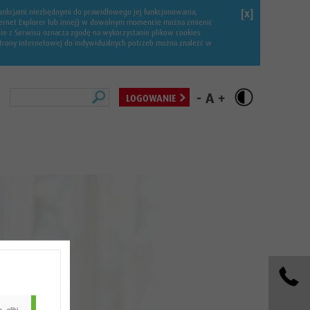
 funkcjami niezbędnymi do prawidłowego jej funkcjonowania,
[x]
Internet Explorer lub innej) w dowolnym momencie można zmienić
nie z Serwisu oznacza zgodę na wykorzystanie plików cookies
 strony internetowej do indywidualnych potrzeb można znaleźć w
Szukaj
-
A
+
LOGOWANIE
 pliki